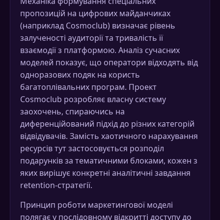
Механіка формування спеціальних
пропозицій на цифрових майданчиках
(наприклад Cosmoclub) визначає рівень
залученості аудиторії та тривалість її
взаємодії з платформою. Аналіз сучасних
моделей показує, що оператори відходять від
одноразових подяк на користь
багатоплівальних програм. Проект
Cosmoclub розробляє власну систему
заохочень, спираючись на
диференційований підхід до різних категорій
відвідувачів. Замість хаотичного нарахування
ресурсів тут застосовується розподіл
подарунків за тематичними блоками, кожен з
яких вирішує конкретні аналітичні завдання
retention-стратегії.
Принцип роботи маркетингової моделі
полягає у послідовному відкритті доступу до