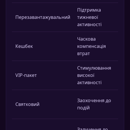
Підтримка
Фікс
Перезавантажувальний
тижневої
до с
активності
Часкова
Пове
Кешбек
компенсація
відсо
втрат
збитк
Стимулювання
Індив
VIP-пакет
високої
умов
активності
Фікс
Заохочення до
Святковий
суми
подій
спін
Очки
Залучення до