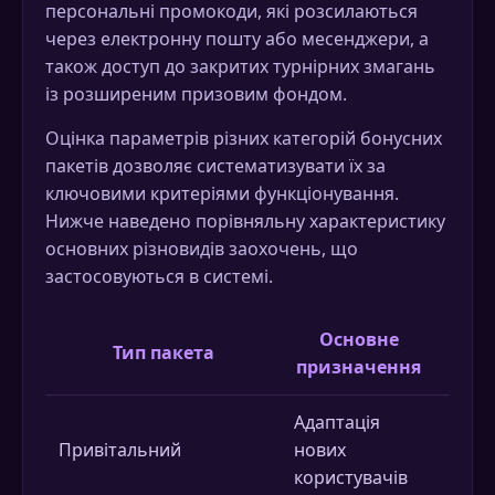
персональні промокоди, які розсилаються
через електронну пошту або месенджери, а
також доступ до закритих турнірних змагань
із розширеним призовим фондом.
Оцінка параметрів різних категорій бонусних
пакетів дозволяє систематизувати їх за
ключовими критеріями функціонування.
Нижче наведено порівняльну характеристику
основних різновидів заохочень, що
застосовуються в системі.
Основне
Ме
Тип пакета
призначення
нара
Адаптація
% на
Привітальний
нових
+ фр
користувачів